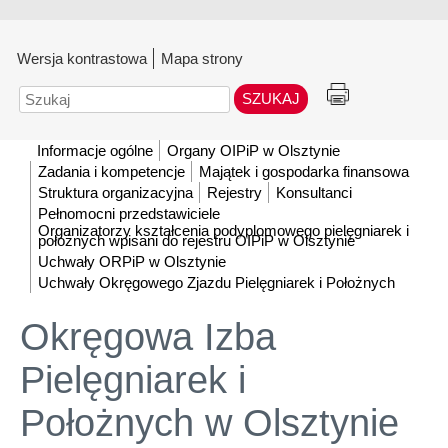
Wersja kontrastowa
Mapa strony
Szukaj
Informacje ogólne
Organy OIPiP w Olsztynie
Zadania i kompetencje
Majątek i gospodarka finansowa
Struktura organizacyjna
Rejestry
Konsultanci
Pełnomocni przedstawiciele
Organizatorzy kształcenia podyplomowego pielęgniarek i
położnych wpisani do rejestru OIPiP w Olsztynie
Uchwały ORPiP w Olsztynie
Uchwały Okręgowego Zjazdu Pielęgniarek i Położnych
Okręgowa Izba
Pielęgniarek i
Położnych w Olsztynie